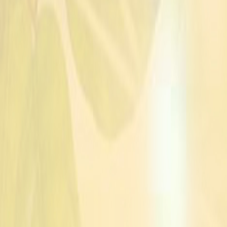
> Hartog
> Havens
> Höveler
> Kanne Brottrunk
> Mühldorfer Pferdefutter
> Nösenberger
> Olewo
> Omento
> Pavo
> Vetripharm
> EST Ein starkes Team
Zu den renommierten Marktführern im B
Leistungssteigerung haben wir mit „EST“
Alternativprogramm auf die Beine gestel
nur durch konkurrenzlose Konditionen ü
ausgewählten Naturkomponenten, sch
Wissen der Mühle Ebert, fließt in die
Ein engagiertes „Futterkarre“-Team, N
auf Ihre hohen Ansprüche und eine pr
wünschen wir Ihnen alles Gute und viel E
Axel Fromm