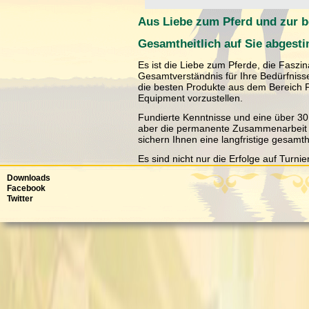
Aus Liebe zum Pferd und zur b
Gesamtheitlich auf Sie abges
Es ist die Liebe zum Pferde, die Faszi
Gesamtverständnis für Ihre Bedürfnisse
die besten Produkte aus dem Bereich Pf
Equipment vorzustellen.
Fundierte Kenntnisse und eine über 30 
aber die permanente Zusammenarbeit m
sichern Ihnen eine langfristige gesamth
Es sind nicht nur die Erfolge auf Turni
das Vermeiden oder Behandeln von Def
Downloads
Mangelerscheinungen.
Facebook
Twitter
Wir unterstützen Sie in Ihren Vorhaben
wären es unsere Tiere und unser Anlie
> St. Hippolyt
> Agrobs
> Cavalor
> Derby
> Deuka
> Dr. Hesse
> Eggersmann
> Happy Horse